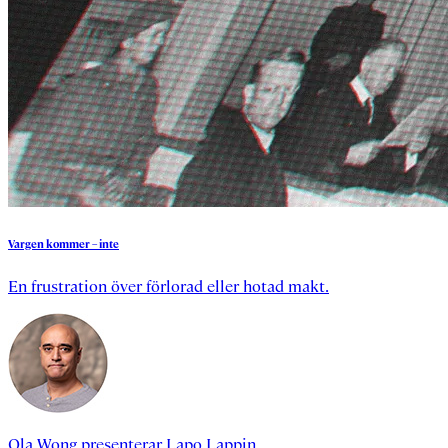
Vargen
kommer
–
inte
En frustration över förlorad eller hotad makt.
Ola Wong
presenterar
Lapo Lappin