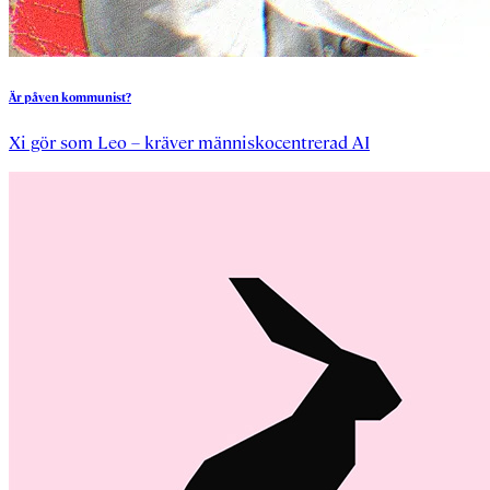
Är
påven
kommunist?
Xi gör som Leo – kräver människocentrerad AI