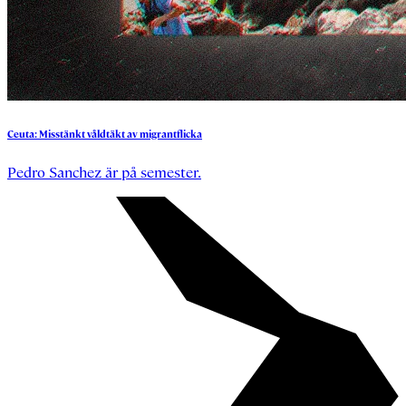
Ceuta:
Misstänkt
våldtäkt
av
migrantflicka
Pedro Sanchez är på semester.