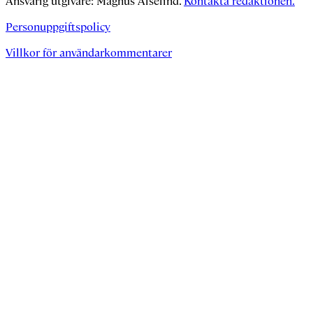
Ansvarig utgivare: Magnus Alselind.
Kontakta redaktionen.
Personuppgiftspolicy
Villkor för användarkommentarer