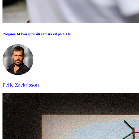
Prognos:
M
kan
göra
sitt
sämsta
val
på
20
år
Pelle Zackrisson