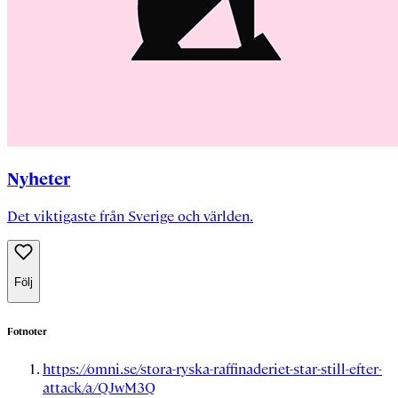
Nyheter
Det viktigaste från Sverige och världen.
Följ
Fotnoter
https://omni.se/stora-ryska-raffinaderiet-star-still-efter-
attack/a/QJwM3Q