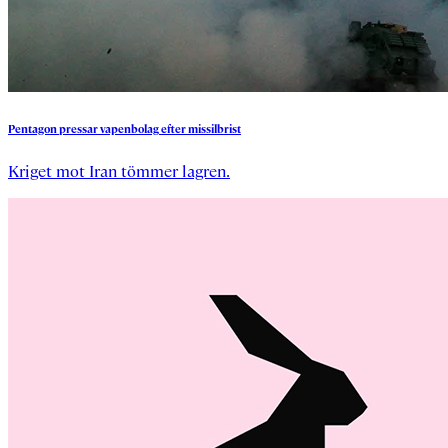
Pentagon
pressar
vapenbolag
efter
missilbrist
Kriget mot Iran tömmer lagren.