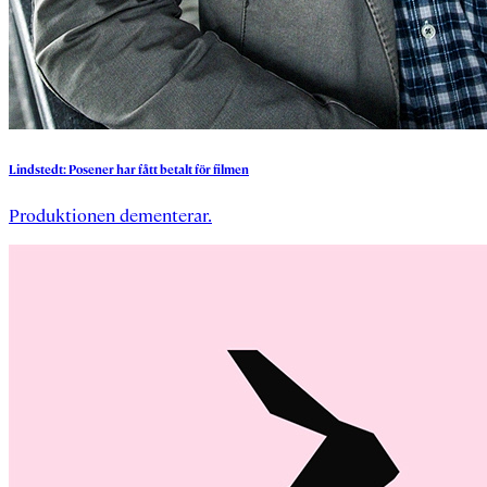
Lindstedt:
Posener
har
fått
betalt
för
filmen
Produktionen dementerar.