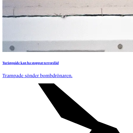
Turistguide
kan
ha
stoppat
terrordåd
Trampade sönder bombdrönaren.