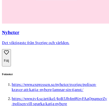
Nyheter
Det viktigaste från Sverige och världen.
Följ
Fotnoter
https://www.expressen.se/nyheter/sverige/polisen-
kraver-att-katja--nyberg-lamnar-sin-tjanst/
https://www.tv4.se/artikel/4oB5Jh4mWzyFAaQpqmerZy
/polisen-vill-sparka-katja-nyberg