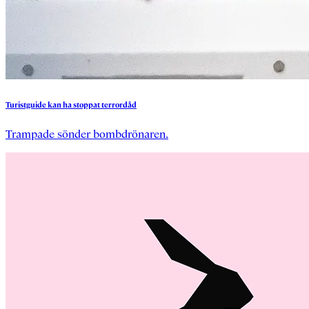
Turistguide
kan
ha
stoppat
terrordåd
Trampade sönder bombdrönaren.