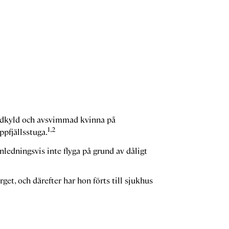
nedkyld och avsvimmad kvinna på
1,2
ppfjällsstuga.
nledningsvis inte flyga på grund av dåligt
get, och därefter har hon förts till sjukhus