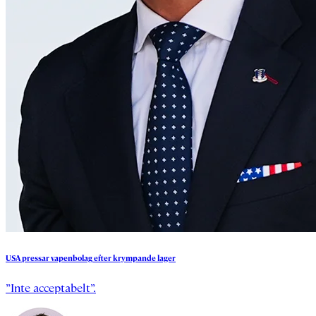
USA
pressar
vapenbolag
efter
krympande
lager
”Inte acceptabelt”.