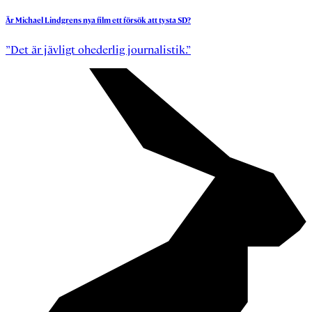
Är
Michael
Lindgrens
nya
film
ett
försök
att
tysta
SD?
”Det är jävligt ohederlig journalistik.”