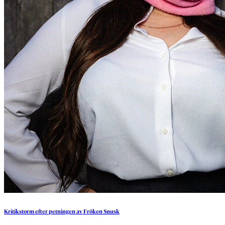
Kritikstorm
efter
petningen
av
Fröken
Snusk