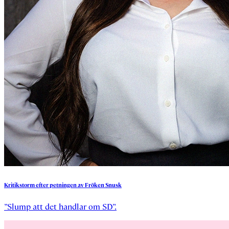
Kritikstorm
efter
petningen
av
Fröken
Snusk
”Slump att det handlar om SD”.