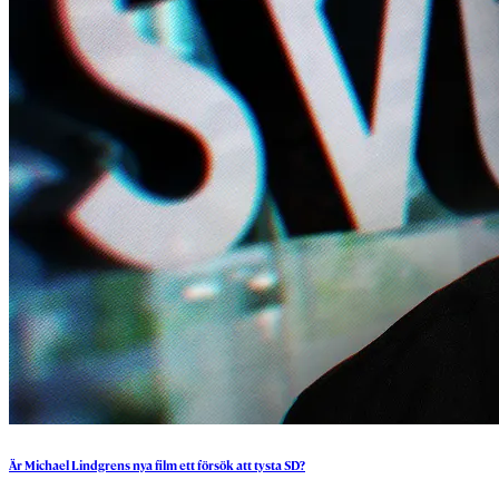
Är
Michael
Lindgrens
nya
film
ett
försök
att
tysta
SD?