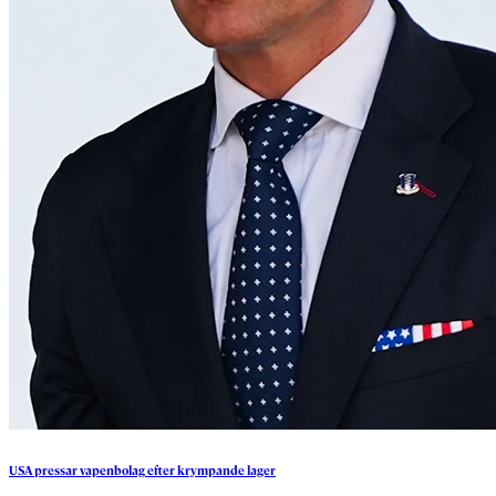
USA
pressar
vapenbolag
efter
krympande
lager