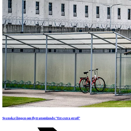
Svenska
fången
om
flytt
utomlands:
”Ett
extra
straff”