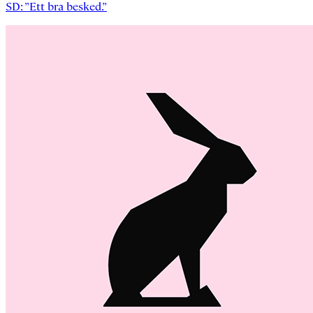
SD: ”Ett bra besked.”