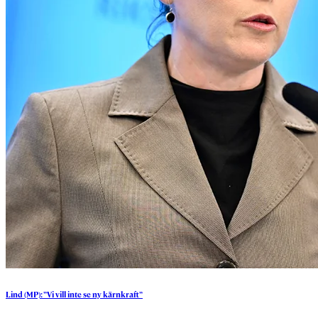
Lind
(MP):
”Vi
vill
inte
se
ny
kärnkraft”