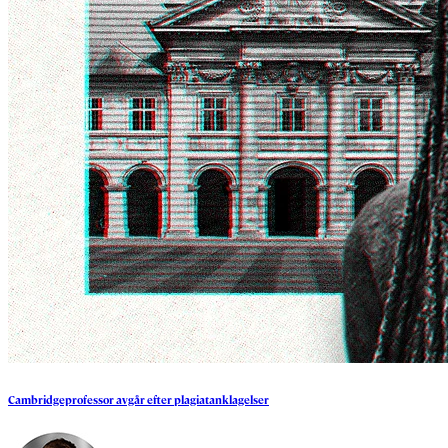
Cambridgeprofessor
avgår
efter
plagiatanklagelser