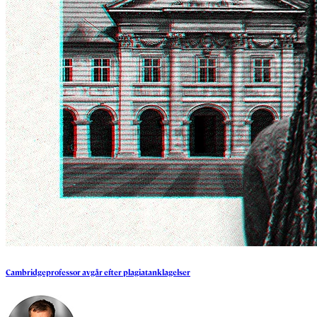
Cambridgeprofessor
avgår
efter
plagiatanklagelser