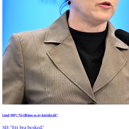
Lind
(MP):
”Vi
vill
inte
se
ny
kärnkraft”
SD: ”Ett bra besked.”