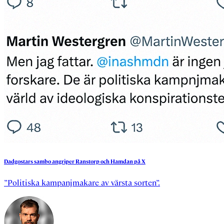
Dadgostars
sambo
angriper
Ranstorp
och
Hamdan
på
X
”Politiska kampanjmakare av värsta sorten”.