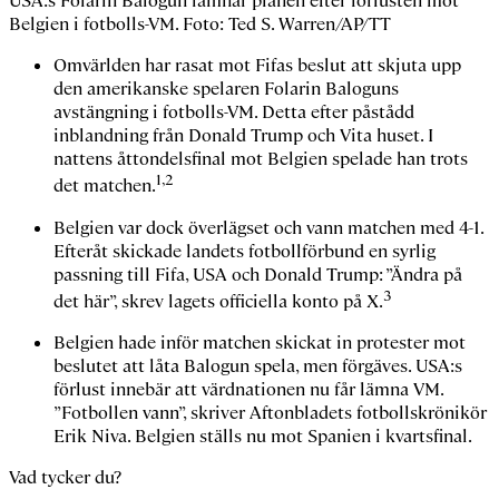
USA:s Folarin Balogun lämnar planen efter förlusten mot
Belgien i fotbolls-VM. Foto: Ted S. Warren/AP/TT
Omvärlden har rasat mot Fifas beslut att skjuta upp
den amerikanske spelaren Folarin Baloguns
avstängning i fotbolls-VM. Detta efter påstådd
inblandning från Donald Trump och Vita huset. I
nattens åttondelsfinal mot Belgien spelade han trots
1,2
det matchen.
Belgien var dock överlägset och vann matchen med 4-1.
Efteråt skickade landets fotbollförbund en syrlig
passning till Fifa, USA och Donald Trump: ”Ändra på
3
det här”, skrev lagets officiella konto på X.
Belgien hade inför matchen skickat in protester mot
beslutet att låta Balogun spela, men förgäves. USA:s
förlust innebär att värdnationen nu får lämna VM.
”Fotbollen vann”, skriver Aftonbladets fotbollskrönikör
Erik Niva. Belgien ställs nu mot Spanien i kvartsfinal.
Vad tycker du?