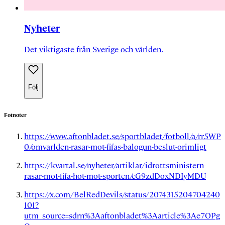
Nyheter
Det viktigaste från Sverige och världen.
Följ
Fotnoter
https://www.aftonbladet.se/sportbladet/fotboll/a/rr5WP
0/omvarlden-rasar-mot-fifas-balogun-beslut-orimligt
https://kvartal.se/nyheter/artiklar/idrottsministern-
rasar-mot-fifa-hot-mot-sporten/cG9zdDoxNDIyMDU
https://x.com/BelRedDevils/status/2074315204704240
101?
utm_source=sdrn%3Aaftonbladet%3Aarticle%3Ae7OPg