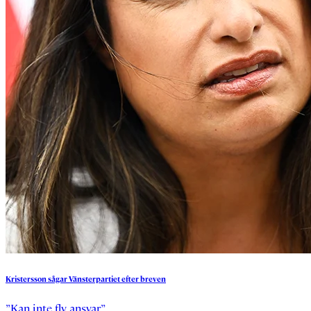
Kristersson
sågar
Vänsterpartiet
efter
breven
”Kan inte fly ansvar.”