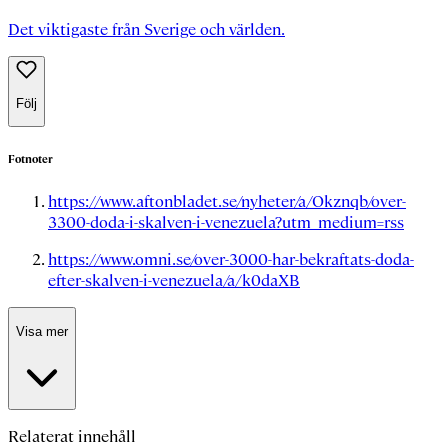
Det viktigaste från Sverige och världen.
Följ
Fotnoter
https://www.aftonbladet.se/nyheter/a/Okznqb/over-
3300-doda-i-skalven-i-venezuela?utm_medium=rss
https://www.omni.se/over-3000-har-bekraftats-doda-
efter-skalven-i-venezuela/a/k0daXB
Visa mer
Relaterat innehåll