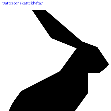
”Jättestor skatteklyfta.”