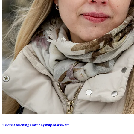
S
största
förening
kräver
ny
miljardärsskatt