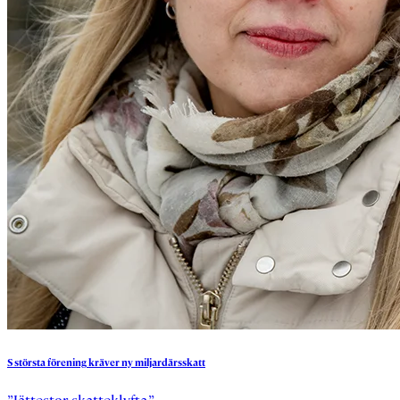
S
största
förening
kräver
ny
miljardärsskatt