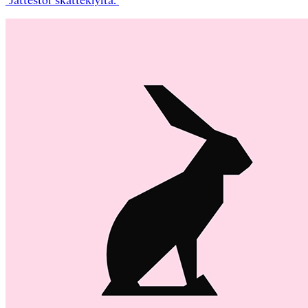
”Jättestor skatteklyfta.”