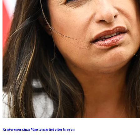
Kristersson
sågar
Vänsterpartiet
efter
breven