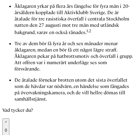
Åklagaren yrkar på flera års fängelse för fyra män i 20-
årsåldern kopplade till Aktivklubb Sverige. De är
åtalade för tre rasistiska överfall i centrala Stockholm
natten den 27 augusti mot tre män med utländsk
1,2
bakgrund, varav en också rånades.
Tre av dem bör få fyra år och sex månader menar
åklagaren, medan en bör få ett något lägre straff.
Åklagaren pekar på hatbrottsmotiv och överfall i grupp.
Att offren var i numerärt underläge ses som
försvårande.
De åtalade förnekar brotten utom det sista överfallet
som de hävdar var nödvärn, en händelse som fångades
på övervakningskamera, och de vill hellre dömas till
samhällstjänst.
Vad tycker du?
0