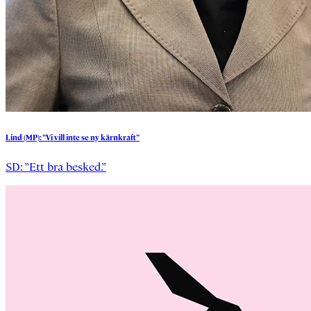
Lind
(MP):
”Vi
vill
inte
se
ny
kärnkraft”
SD: ”Ett bra besked.”