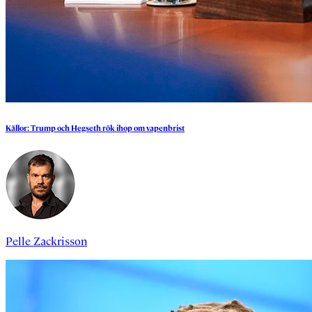
Källor:
Trump
och
Hegseth
rök
ihop
om
vapenbrist
Pelle Zackrisson