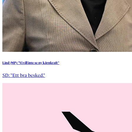
Lind
(MP):
”Vi
vill
inte
se
ny
kärnkraft”
SD: ”Ett bra besked.”