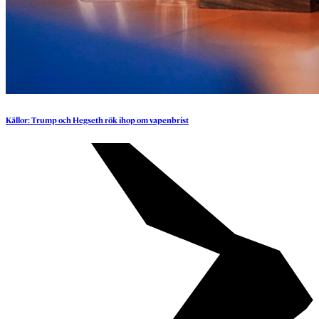
Källor:
Trump
och
Hegseth
rök
ihop
om
vapenbrist