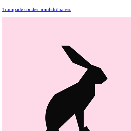
Trampade sönder bombdrönaren.