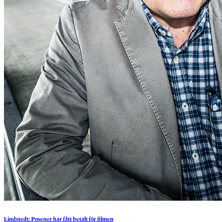
Lindstedt:
Posener
har
fått
betalt
för
filmen