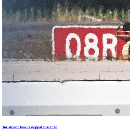
Turistguide
kan
ha
stoppat
terrordåd