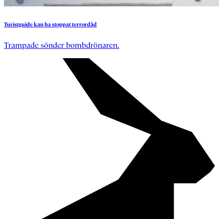
Turistguide
kan
ha
stoppat
terrordåd
Trampade sönder bombdrönaren.