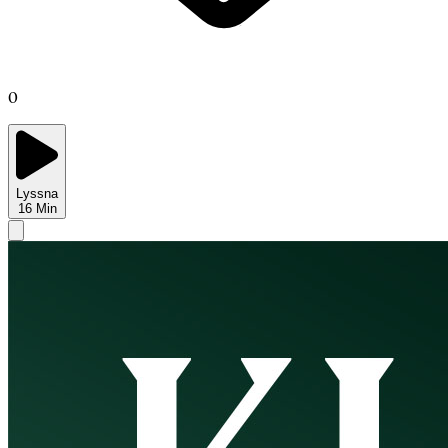
0
Lyssna
16
Min