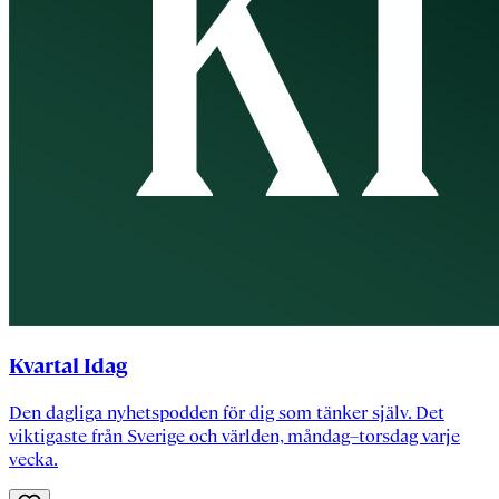
Kvartal Idag
Den dagliga nyhetspodden för dig som tänker själv. Det
viktigaste från Sverige och världen, måndag–torsdag varje
vecka.