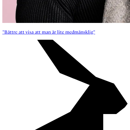
”Bättre att visa att man är lite medmänsklig”