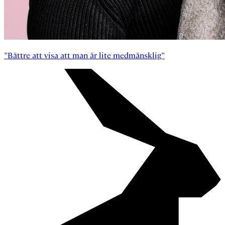
”Bättre att visa att man är lite medmänsklig”