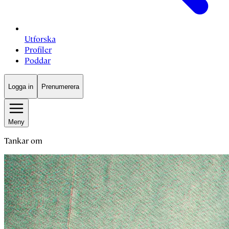
Utforska
Profiler
Poddar
Logga in
Prenumerera
Meny
Tankar om