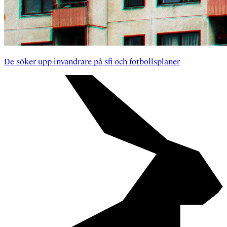
De söker upp invandrare på sfi och fotbollsplaner