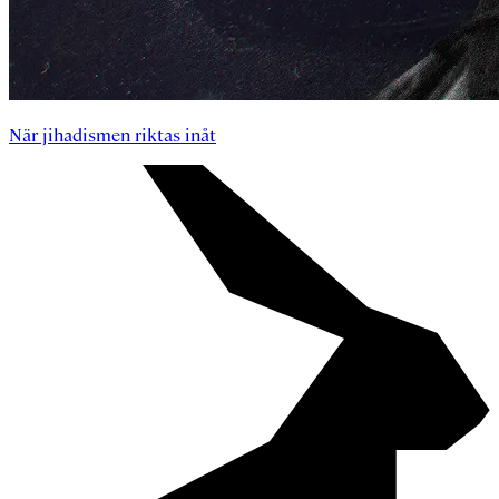
När jihadismen riktas inåt