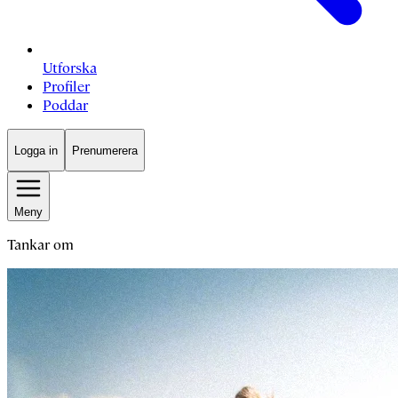
Utforska
Profiler
Poddar
Logga in
Prenumerera
Meny
Tankar om