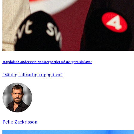
Magdalena
Andersson:
Vänsterpartiet
måste
”göra
sin
läxa”
”Väldigt allvarliga uppgifter.”
Pelle Zackrisson