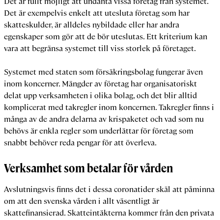
Det är fullt möjligt att undanta vissa företag från systemet.
Det är exempelvis enkelt att utesluta företag som har
skatteskulder, är alldeles nybildade eller har andra
egenskaper som gör att de bör uteslutas. Ett kriterium kan
vara att begränsa systemet till viss storlek på företaget.
Systemet med staten som försäkringsbolag fungerar även
inom koncerner. Mängder av företag har organisatoriskt
delat upp verksamheten i olika bolag, och det blir alltid
komplicerat med takregler inom koncernen. Takregler finns i
många av de andra delarna av krispaketet och vad som nu
behövs är enkla regler som underlättar för företag som
snabbt behöver reda pengar för att överleva.
Verksamhet som betalar för vården
Avslutningsvis finns det i dessa coronatider skäl att påminna
om att den svenska vården i allt väsentligt är
skattefinansierad. Skatteintäkterna kommer från den privata