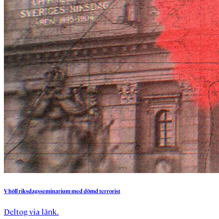
V
höll
riksdagsseminarium
med
dömd
terrorist
Deltog via länk.