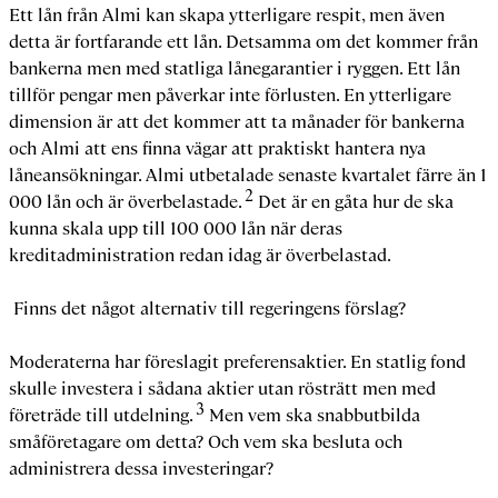
Ett lån från Almi kan skapa ytterligare respit, men även
detta är fortfarande ett lån. Detsamma om det kommer från
bankerna men med statliga lånegarantier i ryggen. Ett lån
tillför pengar men påverkar inte förlusten. En ytterligare
dimension är att det kommer att ta månader för bankerna
och Almi att ens finna vägar att praktiskt hantera nya
låneansökningar. Almi utbetalade senaste kvartalet färre än 1
2
000 lån och är överbelastade.
Det är en gåta hur de ska
kunna skala upp till 100 000 lån när deras
kreditadministration redan idag är överbelastad.
Finns det något alternativ till regeringens förslag?
Moderaterna har föreslagit preferensaktier. En statlig fond
skulle investera i sådana aktier utan rösträtt men med
3
företräde till utdelning.
Men vem ska snabbutbilda
småföretagare om detta? Och vem ska besluta och
administrera dessa investeringar?