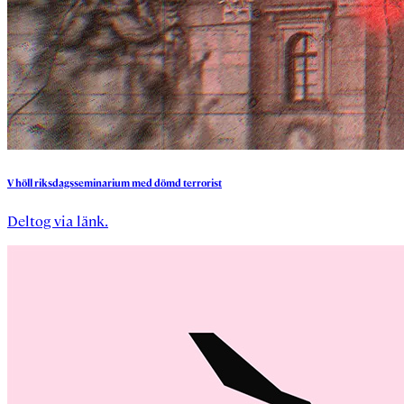
V
höll
riksdagsseminarium
med
dömd
terrorist
Deltog via länk.