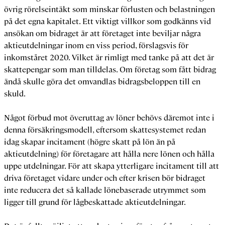
övrig rörelseintäkt som minskar förlusten och belastningen
på det egna kapitalet. Ett viktigt villkor som godkänns vid
ansökan om bidraget är att företaget inte beviljar några
aktieutdelningar inom en viss period, förslagsvis för
inkomståret 2020. Vilket är rimligt med tanke på att det är
skattepengar som man tilldelas. Om företag som fått bidrag
ändå skulle göra det omvandlas bidragsbeloppen till en
skuld.
Något förbud mot överuttag av löner behövs däremot inte i
denna försäkringsmodell, eftersom skattesystemet redan
idag skapar incitament (högre skatt på lön än på
aktieutdelning) för företagare att hålla nere lönen och hålla
uppe utdelningar. För att skapa ytterligare incitament till att
driva företaget vidare under och efter krisen bör bidraget
inte reducera det så kallade lönebaserade utrymmet som
ligger till grund för lågbeskattade aktieutdelningar.