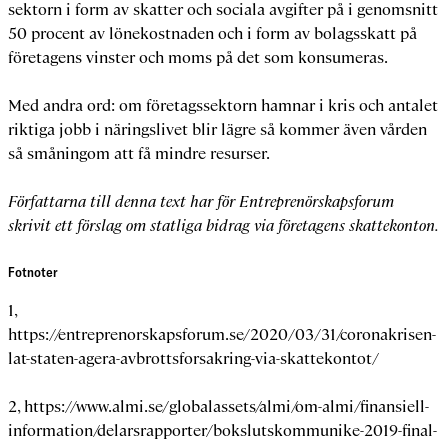
sektorn i form av skatter och sociala avgifter på i genomsnitt
50 procent av lönekostnaden och i form av bolagsskatt på
företagens vinster och moms på det som konsumeras.
Med andra ord: om företagssektorn hamnar i kris och antalet
riktiga jobb i näringslivet blir lägre så kommer även vården
så småningom att få mindre resurser.
Författarna till denna text har för Entreprenörskapsforum
skrivit ett förslag om statliga bidrag via företagens skattekonton.
Fotnoter
1,
https://entreprenorskapsforum.se/2020/03/31/coronakrisen-
lat-staten-agera-avbrottsforsakring-via-skattekontot/
2,
https://www.almi.se/globalassets/almi/om-almi/finansiell-
information/delarsrapporter/bokslutskommunike-2019-final-