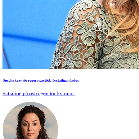
Buschs
krav
för
regeringsstöd:
förstatliga
vården
Satsning på östrogen för kvinnor.