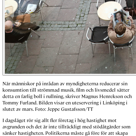
När människor på inrådan av myndigheterna reducerar sin
konsumtion till strömmad musik, film och livsmedel sätter
detta en farlig boll i rullning, skriver Magnus Henrekson och
Tommy Furland. Bilden visar en uteservering i Linköping i
slutet av mars. Foto: Jeppe Gustafsson/TT
I dagsläget rör sig allt fler företag i hög hastighet mot
avgrunden och det är inte tillräckligt med stödåtgärder som
sänker hastigheten. Politikerna måste gå före för att skapa