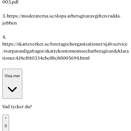
003.pdf
3,
https://moderaterna.se/slopa-arbetsgivaravgiften-radda-
jobben
4,
https://skatteverket.se/foretagochorganisationer/sjalvservice
/svarpavanligafragor/skattekontomomsocharbetsgivardeklara
tioner.4.18e1b10334ebe8bc80005694.html
Visa mer
Vad tycker du?
0