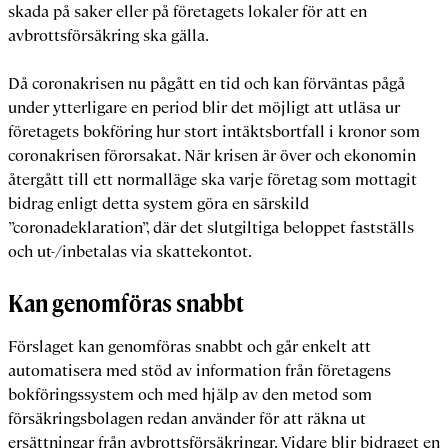
skada på saker eller på företagets lokaler för att en
avbrottsförsäkring ska gälla.
Då coronakrisen nu pågått en tid och kan förväntas pågå
under ytterligare en period blir det möjligt att utläsa ur
företagets bokföring hur stort intäktsbortfall i kronor som
coronakrisen förorsakat. När krisen är över och ekonomin
återgått till ett normalläge ska varje företag som mottagit
bidrag enligt detta system göra en särskild
”coronadeklaration”, där det slutgiltiga beloppet fastställs
och ut-/inbetalas via skattekontot.
Kan genomföras snabbt
Förslaget kan genomföras snabbt och går enkelt att
automatisera med stöd av information från företagens
bokföringssystem och med hjälp av den metod som
försäkringsbolagen redan använder för att räkna ut
ersättningar från avbrottsförsäkringar. Vidare blir bidraget en