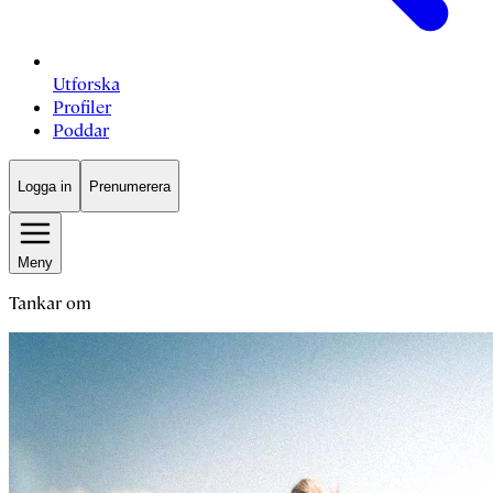
Utforska
Profiler
Poddar
Logga in
Prenumerera
Meny
Tankar om