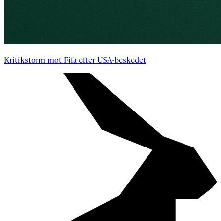
Kritikstorm mot Fifa efter USA-beskedet