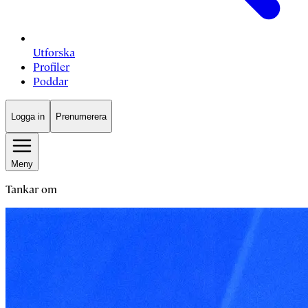
Utforska
Profiler
Poddar
Logga in
Prenumerera
Meny
Tankar om