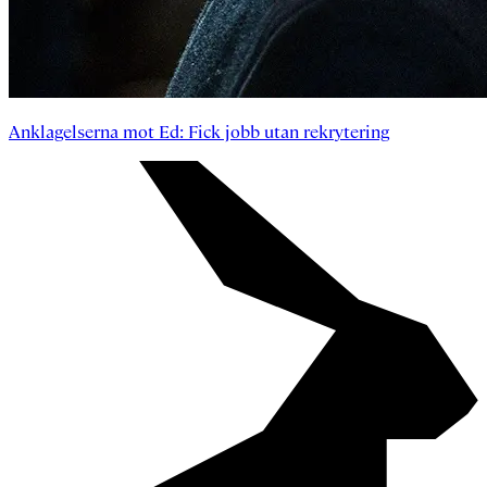
Anklagelserna mot Ed: Fick jobb utan rekrytering