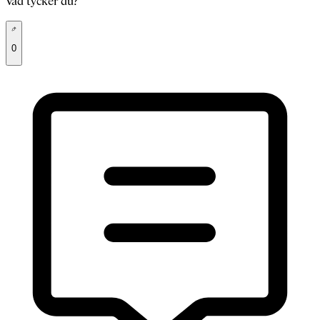
Vad tycker du?
0