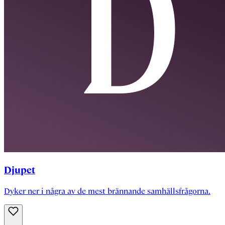
Djupet
Dyker ner i några av de mest brännande samhällsfrågorna.